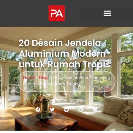
20 Desain Jendela
Aluminium Modern
untuk Rumah Tropis
Home
»
Blog
»
20 Desain Jendela Aluminium
Modern untuk Rumah Tropis
2026-05-09