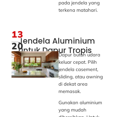
pada jendela yang
terkena matahari.
13
Jendela Aluminium
20
untuk Dapur Tropis
Dapur butuh udara
keluar cepat. Pilih
jendela casement,
sliding, atau awning
di dekat area
memasak.
Gunakan aluminium
yang mudah