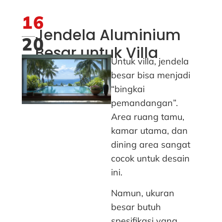
16
Jendela Aluminium
20
Besar untuk Villa
Untuk villa, jendela
besar bisa menjadi
“bingkai
pemandangan”.
Area ruang tamu,
kamar utama, dan
dining area sangat
cocok untuk desain
ini.
Namun, ukuran
besar butuh
spesifikasi yang