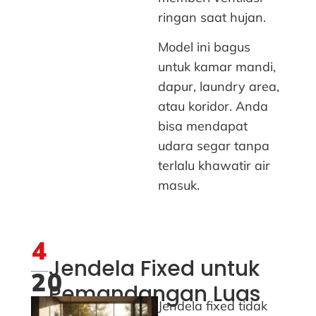
ringan saat hujan.
Model ini bagus
untuk kamar mandi,
dapur, laundry area,
atau koridor. Anda
bisa mendapat
udara segar tanpa
terlalu khawatir air
masuk.
4
Jendela Fixed untuk
20
Pemandangan Luas
Jendela fixed tidak