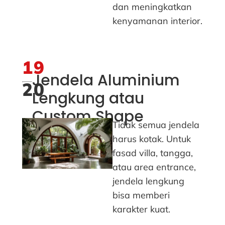
dan meningkatkan
kenyamanan interior.
19
Jendela Aluminium
20
Lengkung atau
Custom Shape
Tidak semua jendela
harus kotak. Untuk
fasad villa, tangga,
atau area entrance,
jendela lengkung
bisa memberi
karakter kuat.