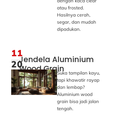
dengan kaca clear
atau frosted.
Hasilnya cerah,
segar, dan mudah
dipadukan.
11
Jendela Aluminium
20
Wood Grain
Suka tampilan kayu,
tapi khawatir rayap
dan lembap?
Aluminium wood
grain bisa jadi jalan
tengah.