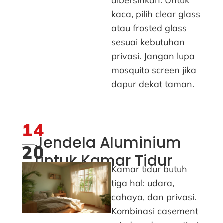
dibersihkan. Untuk
kaca, pilih clear glass
atau frosted glass
sesuai kebutuhan
privasi. Jangan lupa
mosquito screen jika
dapur dekat taman.
14
Jendela Aluminium
20
untuk Kamar Tidur
Kamar tidur butuh
tiga hal: udara,
cahaya, dan privasi.
Kombinasi casement