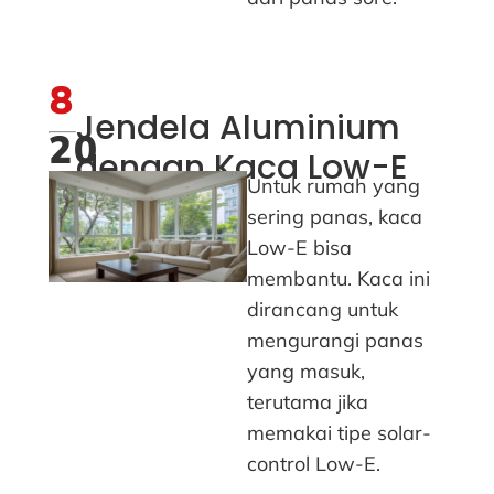
8
Jendela Aluminium
20
dengan Kaca Low-E
Untuk rumah yang
sering panas, kaca
Low-E bisa
membantu. Kaca ini
dirancang untuk
mengurangi panas
yang masuk,
terutama jika
memakai tipe solar-
control Low-E.