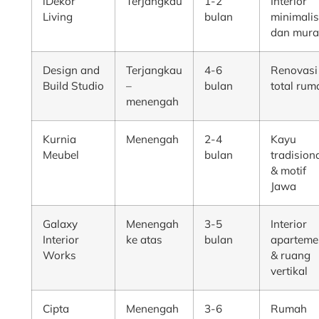
iDekor
Terjangkau
1-2
Interior
Living
bulan
minimali
dan mur
Design and
Terjangkau
4-6
Renovasi
Build Studio
–
bulan
total rum
menengah
Kurnia
Menengah
2-4
Kayu
Meubel
bulan
tradision
& motif
Jawa
Galaxy
Menengah
3-5
Interior
Interior
ke atas
bulan
aparteme
Works
& ruang
vertikal
Cipta
Menengah
3-6
Rumah