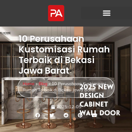
10 Perusahaan
Kustomisasi Rumah
Terbaik di Bekasi
Jawa Barat
Home
»
Blog
»
10 Perusahaan Kustomisasi
Rumah Terbaik di Bekasi Jawa Barat
2025-12-05