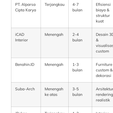
PT. Alparsa
Terjangkau
4-7
Efisiensi
Cipta Karya
bulan
biaya &
struktur
kuat
iCAD
Menengah
2-4
Desain 3
Interior
bulan
&
visualisa
custom
Benahin.ID
Menengah
1-3
Furniture
bulan
custom &
dekorasi
Suba-Arch
Menengah
3-5
Arsitektu
ke atas
bulan
renderin
realistik