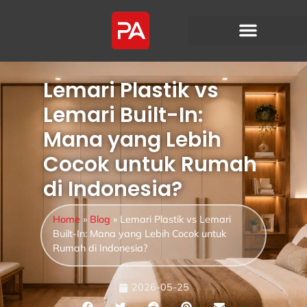
Lemari Plastik vs
Lemari Built-In:
Mana yang Lebih
Cocok untuk Rumah
di Indonesia?
Home
»
Blog
»
Lemari Plastik vs Lemari
Built-In: Mana yang Lebih Cocok untuk
Rumah di Indonesia?
2026-05-25