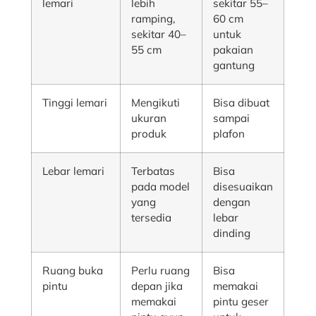
lemari
lebih
sekitar 55–
ramping,
60 cm
sekitar 40–
untuk
55 cm
pakaian
gantung
Tinggi lemari
Mengikuti
Bisa dibuat
ukuran
sampai
produk
plafon
Lebar lemari
Terbatas
Bisa
pada model
disesuaikan
yang
dengan
tersedia
lebar
dinding
Ruang buka
Perlu ruang
Bisa
pintu
depan jika
memakai
memakai
pintu geser