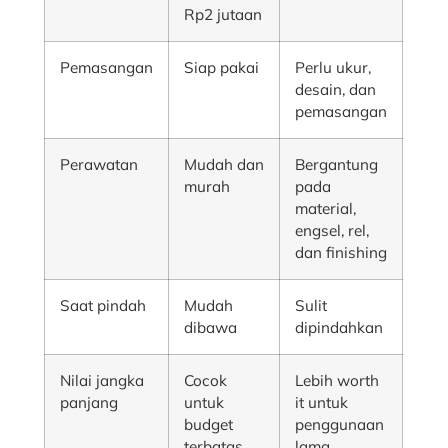
Rp2 jutaan
Pemasangan
Siap pakai
Perlu ukur,
desain, dan
pemasangan
Perawatan
Mudah dan
Bergantung
murah
pada
material,
engsel, rel,
dan finishing
Saat pindah
Mudah
Sulit
dibawa
dipindahkan
Nilai jangka
Cocok
Lebih worth
panjang
untuk
it untuk
budget
penggunaan
terbatas
lama