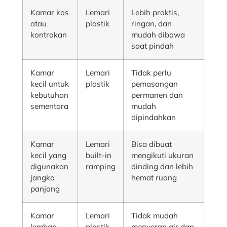
Kamar kos
Lemari
Lebih praktis,
atau
plastik
ringan, dan
kontrakan
mudah dibawa
saat pindah
Kamar
Lemari
Tidak perlu
kecil untuk
plastik
pemasangan
kebutuhan
permanen dan
sementara
mudah
dipindahkan
Kamar
Lemari
Bisa dibuat
kecil yang
built-in
mengikuti ukuran
digunakan
ramping
dinding dan lebih
jangka
hemat ruang
panjang
Kamar
Lemari
Tidak mudah
lembap
plastik
menyerap air dan