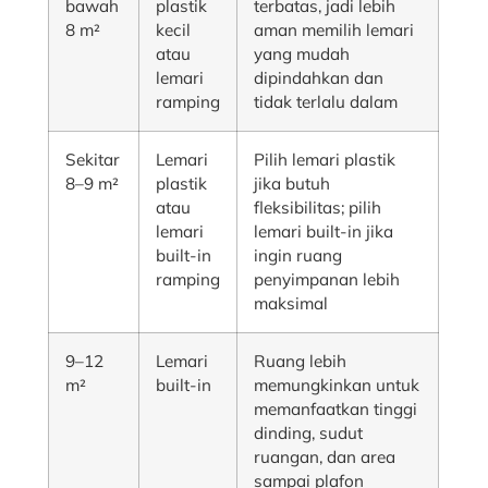
bawah
plastik
terbatas, jadi lebih
8 m²
kecil
aman memilih lemari
atau
yang mudah
lemari
dipindahkan dan
ramping
tidak terlalu dalam
Sekitar
Lemari
Pilih lemari plastik
8–9 m²
plastik
jika butuh
atau
fleksibilitas; pilih
lemari
lemari built-in jika
built-in
ingin ruang
ramping
penyimpanan lebih
maksimal
9–12
Lemari
Ruang lebih
m²
built-in
memungkinkan untuk
memanfaatkan tinggi
dinding, sudut
ruangan, dan area
sampai plafon