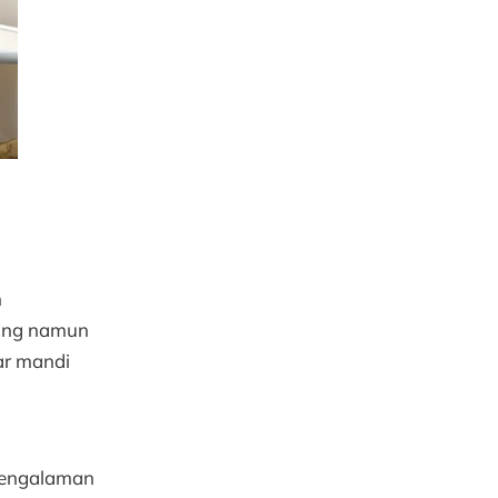
n
nang namun
ar mandi
pengalaman