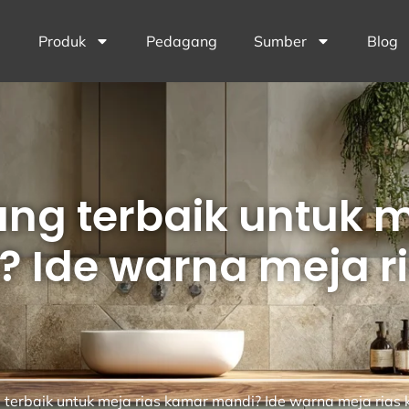
Produk
Pedagang
Sumber
Blog
g terbaik untuk m
 Ide warna meja r
terbaik untuk meja rias kamar mandi? Ide warna meja rias