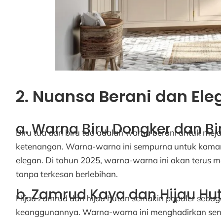
2. Nuansa Berani dan Ele
a. Warna Biru Dongker dan Bi
Biru tua dan biru tua adalah warna berani untuk m
ketenangan. Warna-warna ini sempurna untuk kamar
elegan. Di tahun 2025, warna-warna ini akan teru
tanpa terkesan berlebihan.
b. Zamrud Kaya dan Hijau Hu
Hijau zamrud dan hijau hutan semakin populer seba
keanggunannya. Warna-warna ini menghadirkan se