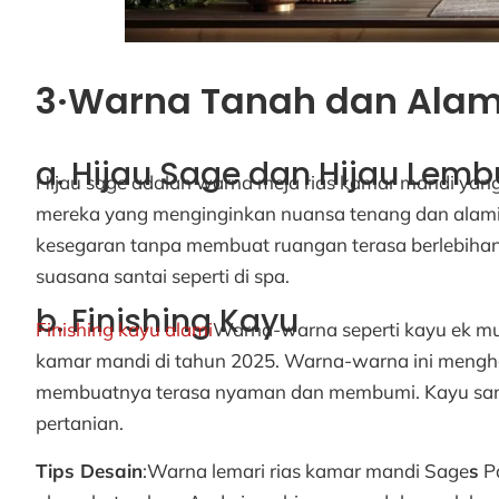
3·Warna Tanah dan Alam
a. Hijau Sage dan Hijau Lemb
Hijau sage adalah warna meja rias kamar mandi ya
mereka yang menginginkan nuansa tenang dan alami
kesegaran tanpa membuat ruangan terasa berlebihan.
suasana santai seperti di spa.
b. Finishing Kayu
Finishing kayu alami
Warna-warna seperti kayu ek mud
kamar mandi di tahun 2025. Warna-warna ini mengh
membuatnya terasa nyaman dan membumi. Kayu sanga
pertanian.
Tips Desain
:Warna lemari rias kamar mandi Sage
s
Pa