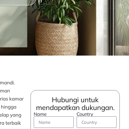
 mandi.
yaman
Hubungi untuk
rias kamar
mendapatkan dukungan.
 hingga
Name
Country
elap yang
a terbaik