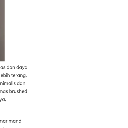
tas dan daya
ebih terang,
inimalis dan
emas brushed
ya,
amar mandi