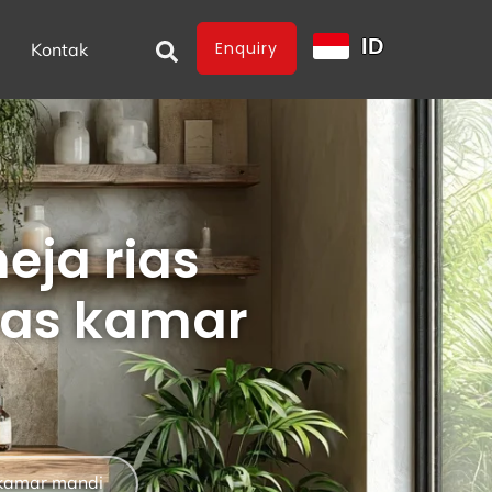
ID
Enquiry
Kontak
eja rias
ias kamar
 kamar mandi