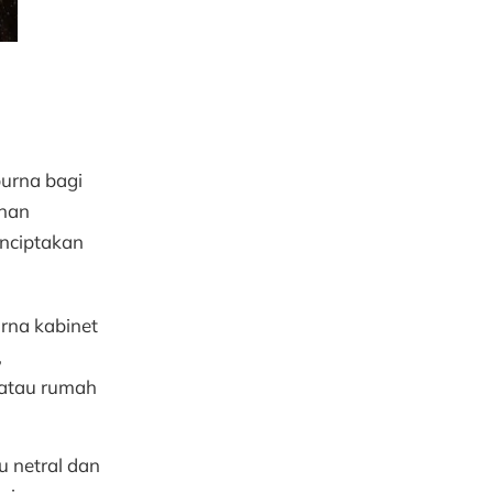
urna bagi
uhan
enciptakan
rna kabinet
,
 atau rumah
 netral dan