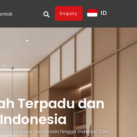
ID
Enquiry
ontak
ah Terpadu dan
 Indonesia
luruh mulai dari desain hingga instalasi. Tim