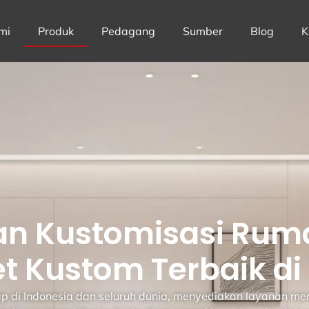
mi
Produk
Pedagang
Sumber
Blog
K
an Kustomisasi Rum
t Kustom Terbaik di
i Indonesia dan seluruh dunia, menyediakan layanan menye