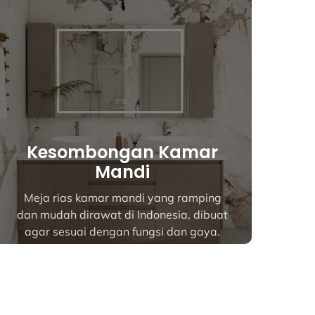
Lemari dapur
Lemari dapur khusus di Indonesia yang
dirancang untuk gaya, daya tahan, dan
penggunaan sehari-hari. Disesuaikan
sempurna dengan ruang Anda.