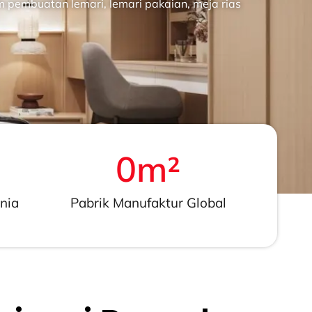
m pembuatan lemari, lemari pakaian, meja rias
0
m²
nia
Pabrik Manufaktur Global