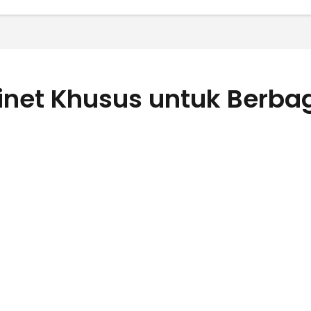
et Khusus untuk Berbaga
gur
Le