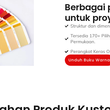
Berbagai 
untuk pro
Struktur dan dime
Tersedia 170+ Pili
Permukaan.
Perangkat Keras O
Unduh Buku Warna
Bahan Produk Kus