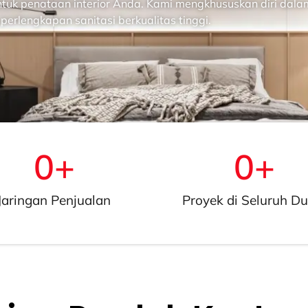
ntuk penataan interior Anda. Kami mengkhususkan diri dala
perlengkapan sanitasi berkualitas tinggi.
0
+
0
+
Jaringan Penjualan
Proyek di Seluruh Du