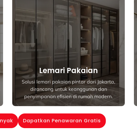
Kesombongan Kamar
Mandi
arta,
Meja rias kamar mandi yang ramping
n
dan mudah dirawat di Indonesia, dibuat
rn.
agar sesuai dengan fungsi dan gaya.
anyak
Dapatkan Penawaran Gratis