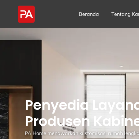
Beranda
Tentang Ka
Penyedia Layan
Produsen Kabine
PA Home menawarkan kustomisasi rumah lengkap d