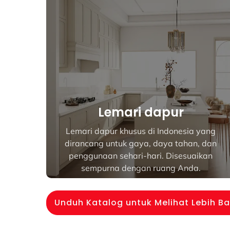
r
Lemari Pakaian
nesia yang
Solusi lemari pakaian pintar dari Jak
tahan, dan
dirancang untuk keanggunan da
sesuaikan
penyimpanan efisien di rumah mode
Anda.
Unduh Katalog untuk Melihat Lebih B