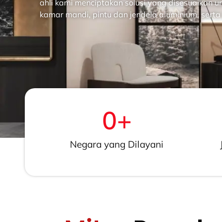
ahli kami menciptakan solusi yang disesuaikan u
kamar mandi, pintu dan jendela aluminium, serta 
0
+
Negara yang Dilayani